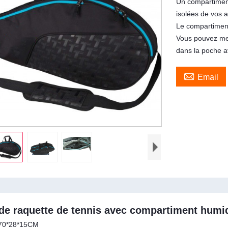
Un compartimen
isolées de vos a
Le compartiment
Vous pouvez mett
dans la poche av

Email
de raquette de tennis avec compartiment humi
: 70*28*15CM