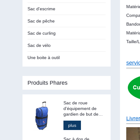
Matéri
Sac d'escrime
Compar
Sac de pêche
Bandou
Matéri
Sac de curling
Taille
Sac de vélo
Une boite à outil
servi
Produits Phares
Sac de roue
d'équipement de
gardien de but de
Livre
hockey à roulettes
Stand Up
plus
Sac à dos de