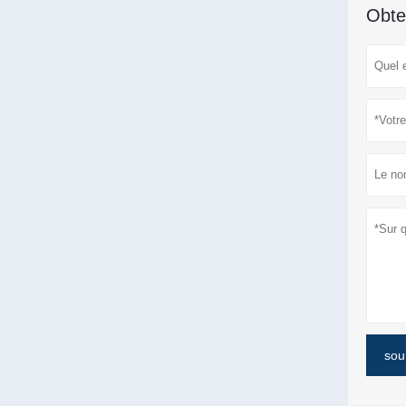
Obte
sou